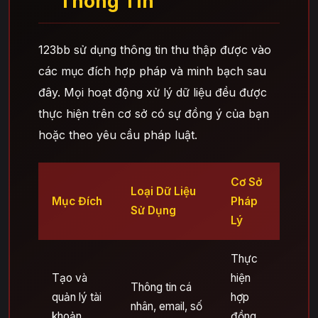
Thông Tin
123bb sử dụng thông tin thu thập được vào
các mục đích hợp pháp và minh bạch sau
đây. Mọi hoạt động xử lý dữ liệu đều được
thực hiện trên cơ sở có sự đồng ý của bạn
hoặc theo yêu cầu pháp luật.
Cơ Sở
Loại Dữ Liệu
Mục Đích
Pháp
Sử Dụng
Lý
Thực
Tạo và
hiện
Thông tin cá
quản lý tài
hợp
nhân, email, số
khoản
đồng