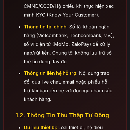
CMND/CCCD/Hộ chiếu khi thực hiện xác
minh KYC (Know Your Customer).
Thông tin tài chính:
Số tài khoản ngân
hàng (Vietcombank, Techcombank, v.v.),
số ví điện tử (MoMo, ZaloPay) để xử lý
nạp/rút tiền. Chúng tôi không lưu trữ số
thẻ tín dụng đầy đủ.
Thông tin liên hệ hỗ trợ:
Nội dung trao
đổi qua live chat, email hoặc phiếu hỗ
trợ khi bạn liên hệ với đội ngũ chăm sóc
khách hàng.
1.2. Thông Tin Thu Thập Tự Động
Dữ liệu thiết bị:
Loại thiết bị, hệ điều