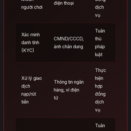
điện thoại
người chơi
dịch
vụ
Tuân
Xác minh
CMND/CCCD,
thủ
danh tính
ảnh chân dung
pháp
(KYC)
luật
Thực
Xử lý giao
hiện
Thông tin ngân
dịch
hợp
hàng, ví điện
nạp/rút
đồng
tử
tiền
dịch
vụ
Tuân