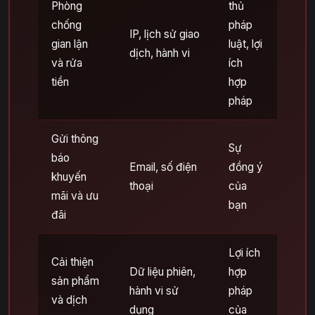
Phòng
thủ
chống
pháp
IP, lịch sử giao
gian lận
luật, lợi
dịch, hành vi
và rửa
ích
tiền
hợp
pháp
Gửi thông
Sự
báo
Email, số điện
đồng ý
khuyến
thoại
của
mãi và ưu
bạn
đãi
Lợi ích
Cải thiện
Dữ liệu phiên,
hợp
sản phẩm
hành vi sử
pháp
và dịch
dụng
của