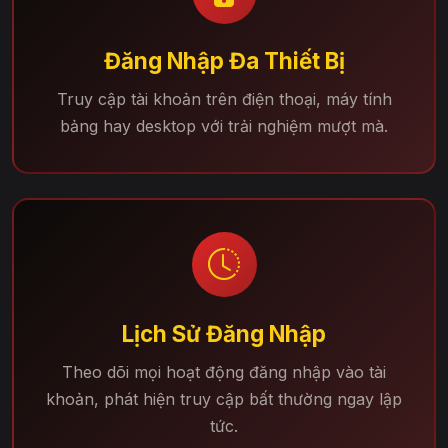
Đăng Nhập Đa Thiết Bị
Truy cập tài khoản trên điện thoại, máy tính
bảng hay desktop với trải nghiệm mượt mà.
Lịch Sử Đăng Nhập
Theo dõi mọi hoạt động đăng nhập vào tài
khoản, phát hiện truy cập bất thường ngay lập
tức.