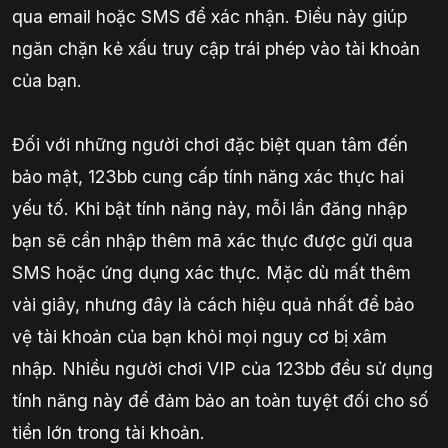
qua email hoặc SMS để xác nhận. Điều này giúp
ngăn chặn kẻ xấu truy cập trái phép vào tài khoản
của bạn.
Đối với những người chơi đặc biệt quan tâm đến
bảo mật, 123bb cung cấp tính năng xác thực hai
yếu tố. Khi bật tính năng này, mỗi lần đăng nhập
bạn sẽ cần nhập thêm mã xác thực được gửi qua
SMS hoặc ứng dụng xác thực. Mặc dù mất thêm
vài giây, nhưng đây là cách hiệu quả nhất để bảo
vệ tài khoản của bạn khỏi mọi nguy cơ bị xâm
nhập. Nhiều người chơi VIP của 123bb đều sử dụng
tính năng này để đảm bảo an toàn tuyệt đối cho số
tiền lớn trong tài khoản.