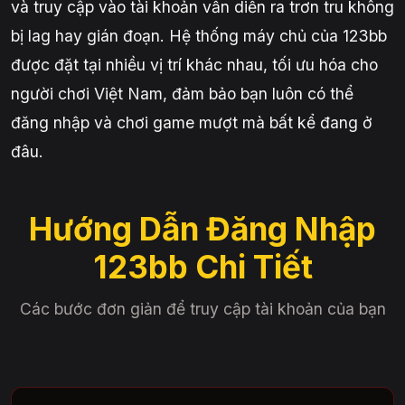
và truy cập vào tài khoản vẫn diễn ra trơn tru không
bị lag hay gián đoạn. Hệ thống máy chủ của 123bb
được đặt tại nhiều vị trí khác nhau, tối ưu hóa cho
người chơi Việt Nam, đảm bảo bạn luôn có thể
đăng nhập và chơi game mượt mà bất kể đang ở
đâu.
Hướng Dẫn Đăng Nhập
123bb Chi Tiết
Các bước đơn giản để truy cập tài khoản của bạn