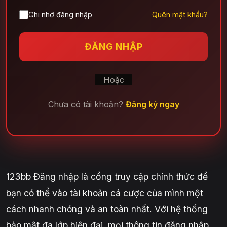
Ghi nhớ đăng nhập
Quên mật khẩu?
ĐĂNG NHẬP
Hoặc
Chưa có tài khoản?
Đăng ký ngay
123bb Đăng nhập là cổng truy cập chính thức để
bạn có thể vào tài khoản cá cược của mình một
cách nhanh chóng và an toàn nhất. Với hệ thống
bảo mật đa lớp hiện đại, mọi thông tin đăng nhập