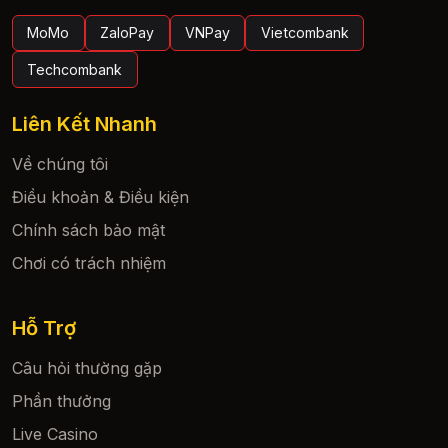
MoMo
ZaloPay
VNPay
Vietcombank
Techcombank
Liên Kết Nhanh
Về chúng tôi
Điều khoản & Điều kiện
Chính sách bảo mật
Chơi có trách nhiệm
Hỗ Trợ
Câu hỏi thường gặp
Phần thưởng
Live Casino