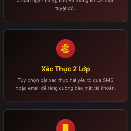
chuẩn ngân hàng, bảo vệ thông tin cá nhân
tuyệt đối.
Xác Thực 2 Lớp
Tùy chọn bật xác thực hai yếu tố qua SMS
hoặc email để tăng cường bảo mật tài khoản.