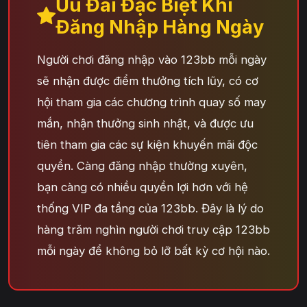
Ưu Đãi Đặc Biệt Khi
Đăng Nhập Hàng Ngày
Người chơi đăng nhập vào 123bb mỗi ngày
sẽ nhận được điểm thưởng tích lũy, có cơ
hội tham gia các chương trình quay số may
mắn, nhận thưởng sinh nhật, và được ưu
tiên tham gia các sự kiện khuyến mãi độc
quyền. Càng đăng nhập thường xuyên,
bạn càng có nhiều quyền lợi hơn với hệ
thống VIP đa tầng của 123bb. Đây là lý do
hàng trăm nghìn người chơi truy cập 123bb
mỗi ngày để không bỏ lỡ bất kỳ cơ hội nào.